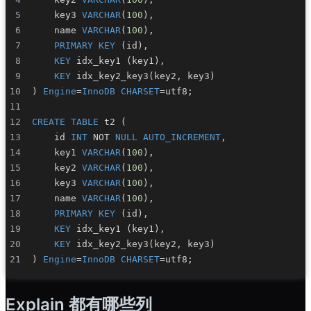
    key3 
VARCHAR
(
100
)
,
    name 
VARCHAR
(
100
)
,
PRIMARY
KEY
(
id
)
,
KEY
 idx_key1 
(
key1
)
,
KEY
 idx_key2_key3
(
key2
,
 key3
)
)
Engine
=
InnoDB
CHARSET
=
utf8
;
CREATE
TABLE
 t2 
(
    id 
INT
NOT
NULL
AUTO_INCREMENT
,
    key1 
VARCHAR
(
100
)
,
    key2 
VARCHAR
(
100
)
,
    key3 
VARCHAR
(
100
)
,
    name 
VARCHAR
(
100
)
,
PRIMARY
KEY
(
id
)
,
KEY
 idx_key1 
(
key1
)
,
KEY
 idx_key2_key3
(
key2
,
 key3
)
)
Engine
=
InnoDB
CHARSET
=
utf8
;
Explain 都有哪些列