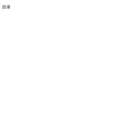
目录
夜空对我来说
暗黑模式