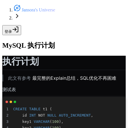
Jansora's Universe
登录
MySQL 执行计划
执行计划
此文有参考
最完整的Explain总结，SQL优化不再困难
测试表
CREATE
TABLE
 t1 
(
    id 
INT
NOT
NULL
AUTO_INCREMENT
,
    key1 
VARCHAR
(
100
)
,
    key2 
VARCHAR
(
100
)
,