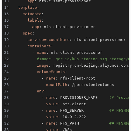
app
:
 nfs
-
client
-
template
:
metadata
:
labels
:
app
:
 nfs
-
client
-
spec
:
serviceAccountName
:
 nfs
-
client
-
containers
:
-
name
:
 nfs
-
client
-
#image: gcr.io/k8s-staging-sig-storage/n
image
:
 registry.cn
-
beijing.aliyuncs.com/
volumeMounts
:
-
name
:
 nfs
-
client
-
mountPath
:
env
:
-
name
:
 PROVISIONER_NAME     
## Prov
value
:
 nfs
-
-
name
:
 NFS_SERVER           
## NFS
value
:
-
name
:
 NFS_PATH             
## NFS
value
: