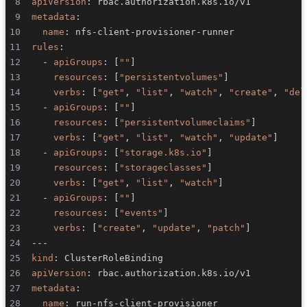
apiVersion
:
metadata
:
name
:
 nfs
-
client
-
provisioner
-
rules
:
-
apiGroups
:
[
""
]
resources
:
[
"persistentvolumes"
]
verbs
:
[
"get"
,
"list"
,
"watch"
,
"create"
,
"del
-
apiGroups
:
[
""
]
resources
:
[
"persistentvolumeclaims"
]
verbs
:
[
"get"
,
"list"
,
"watch"
,
"update"
]
-
apiGroups
:
[
"storage.k8s.io"
]
resources
:
[
"storageclasses"
]
verbs
:
[
"get"
,
"list"
,
"watch"
]
-
apiGroups
:
[
""
]
resources
:
[
"events"
]
verbs
:
[
"create"
,
"update"
,
"patch"
]
---
kind
:
apiVersion
:
metadata
:
name
:
 run
-
nfs
-
client
-