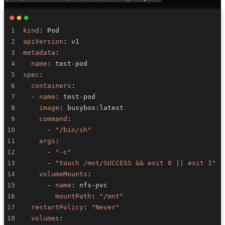
kind
:
apiVersion
:
metadata
:
name
:
 test
-
spec
:
containers
:
-
name
:
 test
-
image
:
 busybox
:
command
:
-
"/bin/sh"
args
:
-
"-c"
-
"touch /mnt/SUCCESS && exit 0 || exit 1"
volumeMounts
:
-
name
:
 nfs
-
mountPath
:
"/mnt"
restartPolicy
:
"Never"
volumes
: