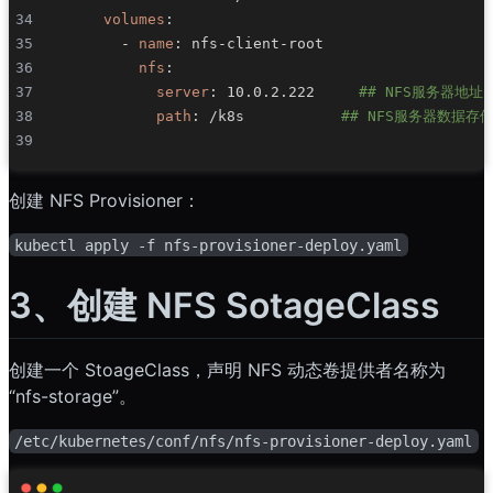
volumes
:
-
name
:
 nfs
-
client
-
nfs
:
server
:
 10.0.2.222     
## NFS服务器地址
path
:
 /k8s           
## NFS服务器数据存
创建 NFS Provisioner：
kubectl apply -f nfs-provisioner-deploy.yaml
3、创建 NFS SotageClass
创建一个 StoageClass，声明 NFS 动态卷提供者名称为
“nfs-storage”。
/etc/kubernetes/conf/nfs/nfs-provisioner-deploy.yaml