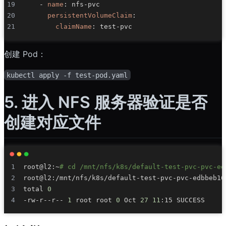
-
name
:
 nfs
-
persistentVolumeClaim
:
claimName
:
 test
-
创建 Pod：
kubectl apply -f test-pod.yaml
5. 进入 NFS 服务器验证是否
创建对应文件
root@l2:~
# cd /mnt/nfs/k8s/default-test-pvc-pvc-ed
root@l2:/mnt/nfs/k8s/default-test-pvc-pvc-edbbeb16
total 
0
-rw-r--r-- 
1
 root root 
0
 Oct 
27
11