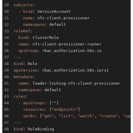
subjects
:
-
kind
:
name
:
 nfs
-
client
-
namespace
:
roleRef
:
kind
:
name
:
 nfs
-
client
-
provisioner
-
apiGroup
:
---
kind
:
apiVersion
:
metadata
:
name
:
 leader
-
locking
-
nfs
-
client
-
namespace
:
rules
:
-
apiGroups
:
[
""
]
resources
:
[
"endpoints"
]
verbs
:
[
"get"
,
"list"
,
"watch"
,
"create"
,
"upd
---
kind
: