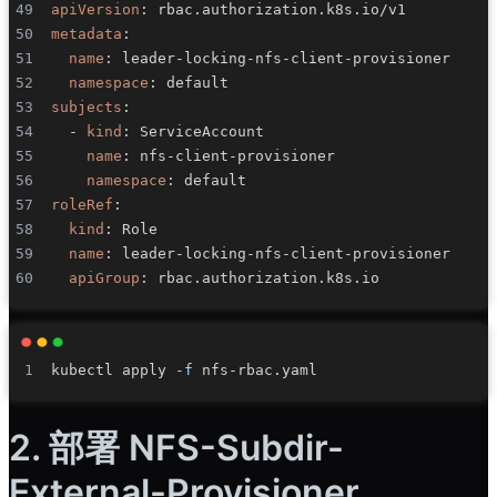
apiVersion
:
metadata
:
name
:
 leader
-
locking
-
nfs
-
client
-
namespace
:
subjects
:
-
kind
:
name
:
 nfs
-
client
-
namespace
:
roleRef
:
kind
:
name
:
 leader
-
locking
-
nfs
-
client
-
apiGroup
:
kubectl apply 
-f
2. 部署 NFS-Subdir-
External-Provisioner