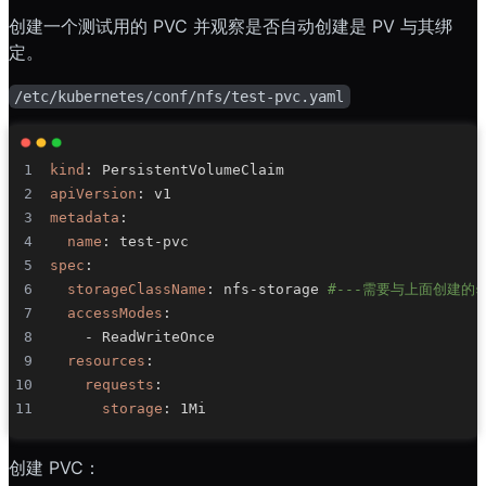
创建一个测试用的 PVC 并观察是否自动创建是 PV 与其绑
定。
/etc/kubernetes/conf/nfs/test-pvc.yaml
kind
:
apiVersion
:
metadata
:
name
:
 test
-
spec
:
storageClassName
:
 nfs
-
storage 
#---需要与上面创建的st
accessModes
:
-
resources
:
requests
:
storage
:
创建 PVC：