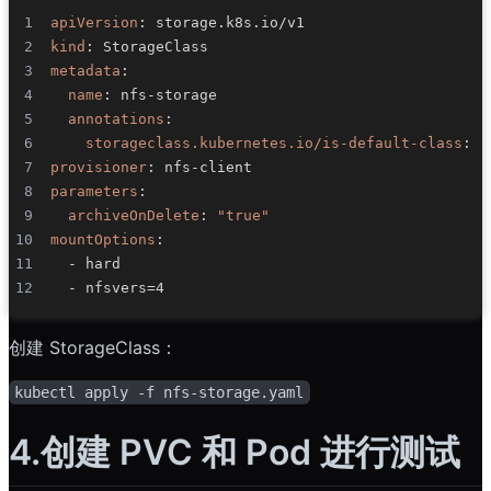
apiVersion
:
kind
:
metadata
:
name
:
 nfs
-
annotations
:
storageclass.kubernetes.io/is-default-class
:
"
provisioner
:
 nfs
-
client                           
parameters
:
archiveOnDelete
:
"true"
mountOptions
:
-
 hard                                          
-
 nfsvers=4                                     
创建 StorageClass：
kubectl apply -f nfs-storage.yaml
4.创建 PVC 和 Pod 进行测试