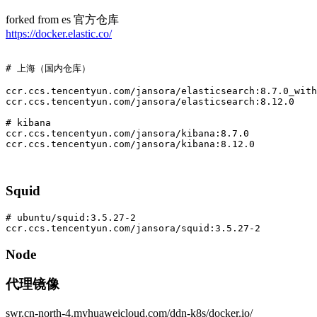
forked from es 官方仓库
https://docker.elastic.co/
# 上海（国内仓库）
# kibana
Squid
# ubuntu/squid:3.5.27-2
Node
代理镜像
swr.cn-north-4.myhuaweicloud.com/ddn-k8s/docker.io/