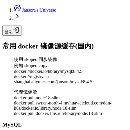
Jansora's Universe
登录
常用 docker 镜像源缓存(国内)
使用 skopeo 同步镜像
例如 skopeo copy
docker://docker.io/library/mysql:8.4.5
docker://registry.cn-
shanghai.aliyuncs.com/jansora/mysql:8.4.5
代理镜像源
docker pull node:18-slim
docker pull swr.cn-north-4.myhuaweicloud.com/ddn-
k8s/docker.io/library/node:18-slim
docker pull docker.1ms.run/library/node:18-slim
MySQL