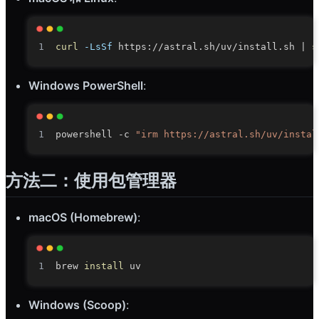
curl
-LsSf
 https://astral.sh/uv/install.sh 
|
s
Windows PowerShell
:
powershell 
-
c 
"irm https://astral.sh/uv/instal
方法二：使用包管理器
macOS (Homebrew)
:
brew 
install
Windows (Scoop)
: