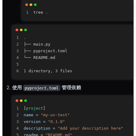
tree 
.
.
1
 directory, 
3
使用
管理依赖
pyproject.toml
[
project
]
name
=
"my-uv-test"
version
=
"0.1.0"
description
=
"Add your description here"
readme
=
"README.md"