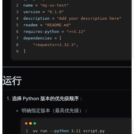
name
=
"my-uv-test"
version
=
"0.1.0"
description
=
"Add your description here"
readme
=
"README.md"
requires-python
=
">=3.12"
dependencies
=
[
"requests>=2.32.3"
,
]
运行
选择 Python 版本的优先级顺序
：
明确指定版本（最高优先级）：
uv run 
--python
3.11