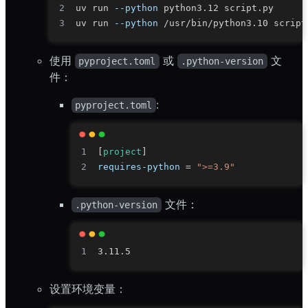
uv run 
--python
uv run 
--python
使用
或
文
pyproject.toml
.python-version
件：
:
pyproject.toml
[
project
]
requires-python
=
">=3.9"
文件：
.python-version
设置环境变量：