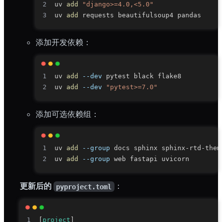
uv 
add
"django>=4.0,<5.0"
uv 
add
添加开发依赖：
uv 
add
--dev
uv 
add
--dev
"pytest>=7.0"
添加可选依赖组：
uv 
add
--group
uv 
add
--group
更新后的
：
pyproject.toml
[
project
]