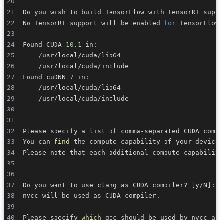
Do you wish to build TensorFlow with TensorRT supp
No TensorRT support will be enabled 
for
Found CUDA 
10.1
Found cuDNN 
7
You can 
find
Please note that each additional compute capabilit
Do you want to use clang as CUDA compiler? 
[
y/N
]
Please specify 
which
 gcc should be used by nvcc as