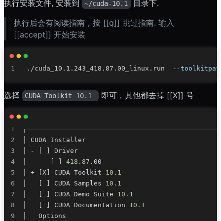
执行安装文件, 安装到
目录下.
~/cuda-10.1
执行后会有阅读指南，按 [[q]] 跳过指南. 输入
[[accept]] 开始安装
 ./cuda_10.1.243_418.87.00_linux.run  
--toolkitpat
选择
即可，其他都去掉 [[X]] 号
CUDA Toolkit 10.1 
│ - 
[
]
│      
[
]
418.87
│ + 
[
X
]
 CUDA Toolkit 
10.1
│   
[
]
 CUDA Samples 
10.1
│   
[
]
 CUDA Demo Suite 
10.1
│   
[
]
 CUDA Documentation 
10.1