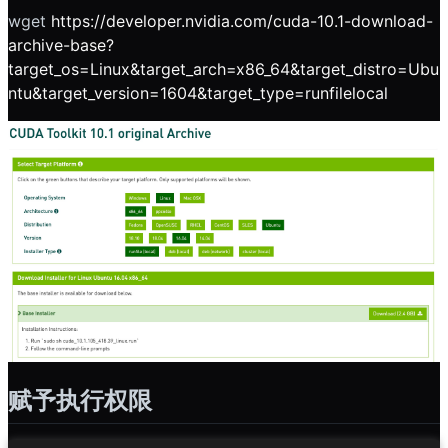
wget
https://developer.nvidia.com/cuda-10.1-download-
archive-base?
target_os=Linux&target_arch=x86_64&target_distro=Ubu
ntu&target_version=1604&target_type=runfilelocal
赋予执行权限