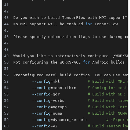
Do you wish to build TensorFlow with MPI support? 
No MPI support will be enabled 
for
Please specify optimization flags to use during co
Would you like to interactively configure ./WORKSP
Not configuring the WORKSPACE 
for
Preconfigured Bazel build configs. You can use any
--config
=
mkl            
# Build with MKL s
--config
=
monolithic     
# Config for mostl
--config
=
gdr            
# Build with GDR s
--config
=
verbs          
# Build with libve
--config
=
ngraph         
# Build with Intel
--config
=
numa           
# Build with NUMA 
--config
=
dynamic_kernels        
# (Experim
--config
=
v2             
# Build TensorFlow