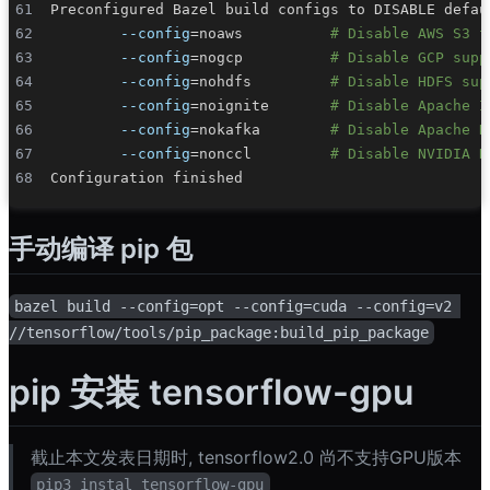
--config
=
noaws          
# Disable AWS S3 f
--config
=
nogcp          
# Disable GCP supp
--config
=
nohdfs         
# Disable HDFS sup
--config
=
noignite       
# Disable Apache I
--config
=
nokafka        
# Disable Apache K
--config
=
nonccl         
# Disable NVIDIA N
手动编译 pip 包
bazel build --config=opt --config=cuda --config=v2 
//tensorflow/tools/pip_package:build_pip_package
pip 安装 tensorflow-gpu
截止本文发表日期时, tensorflow2.0 尚不支持GPU版本
pip3 instal tensorflow-gpu