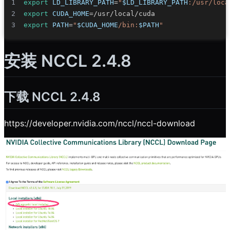
export
LD_LIBRARY_PATH
=
"
$LD_LIBRARY_PATH
:/usr/loca
export
CUDA_HOME
=
export
PATH
=
"
$CUDA_HOME
/bin:
$PATH
"
安装 NCCL 2.4.8
下载 NCCL 2.4.8
https://developer.nvidia.com/nccl/nccl-download