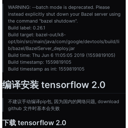
WARNING: --batch mode is deprecated. Please
instead explicitly shut down your Bazel server using
the command "bazel shutdown".
Build label: 0.26.1
Build target: bazel-out/k8-
opt/bin/src/main/java/com/google/devtools/build/li
b/bazel/BazelServer_deploy.jar
Build time: Thu Jun 6 11:05:05 2019 (1559819105)
Build timestamp: 1559819105
Build timestamp as int: 1559819105
编译安装 tensorflow 2.0
不建议手动编译pip包, 因为国内的网络问题, download
github 文件时基本会失败
下载 tensorflow 2.0