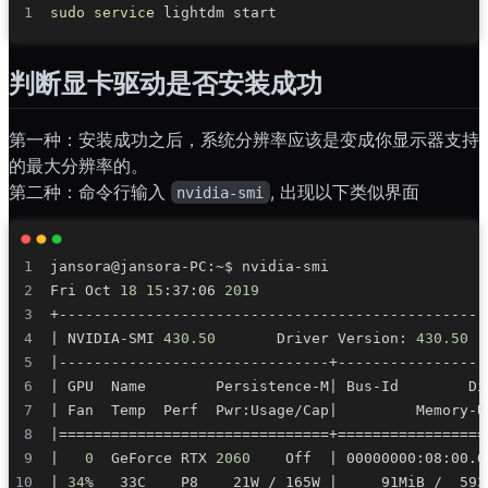
sudo
service
判断显卡驱动是否安装成功
第一种：安装成功之后，系统分辨率应该是变成你显示器支持
的最大分辨率的。
第二种：命令行输入
, 出现以下类似界面
nvidia-smi
Fri Oct 
18
15
:37:06 
2019
|
 NVIDIA-SMI 
430.50
       Driver Version: 
430.50
  
|
|
 GPU  Name        Persistence-M
|
 Bus-Id        Di
|
 Fan  Temp  Perf  Pwr:Usage/Cap
|
         Memory-U
|
==
==
==
==
==
==
==
==
==
==
==
==
==
==
==
=
+=
==
==
==
==
==
==
==
==
|
0
  GeForce RTX 
2060
    Off  
|
 00000000:08:00.0
|
34
%   33C    P8    21W / 165W 
|
     91MiB /  593