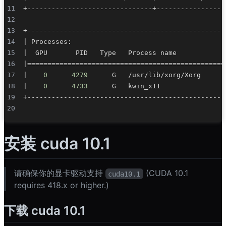
|
 Processes:                                      
|
  GPU       PID   Type   Process name            
|
==
==
==
==
==
==
==
==
==
==
==
==
==
==
==
==
==
==
==
==
==
==
==
==
=
|
0
4279
      G   /usr/lib/xorg/Xorg      
|
0
4733
      G   kwin_x11                
安装 cuda 10.1
请确保你的显卡驱动支持
(CUDA 10.1
cuda10.1
requires 418.x or higher.)
下载 cuda 10.1