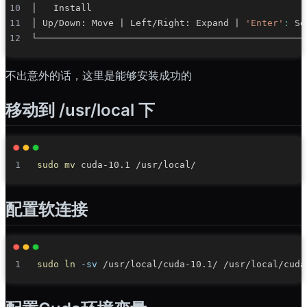
│ Up/Down: Move 
|
 Left/Right: Expand 
|
'Enter'
:
 Se
不出意外的话，这里是能够安装成功的
移动到 /usr/local 下
sudo
mv
配置软连接
sudo
ln
-sv