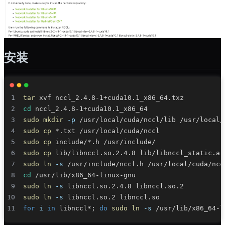
安装
tar
cd
sudo
mkdir
-p
sudo
cp
sudo
cp
sudo
cp
sudo
ln
-s
cd
sudo
ln
-s
sudo
ln
-s
for
i
in
 libnccl*
;
do
sudo
ln
-s
 /usr/lib/x86_64-l