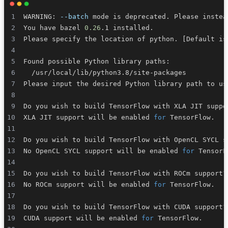
WARNING: 
--batch
 mode is deprecated. Please instea
You have bazel 
0.26
Please specify the location of python. 
[
Default is
Please input the desired Python library path to us
Do you wish to build TensorFlow with XLA JIT suppo
XLA JIT support will be enabled 
for
Do you wish to build TensorFlow with OpenCL SYCL s
No OpenCL SYCL support will be enabled 
for
Do you wish to build TensorFlow with ROCm support?
No ROCm support will be enabled 
for
Do you wish to build TensorFlow with CUDA support?
CUDA support will be enabled 
for